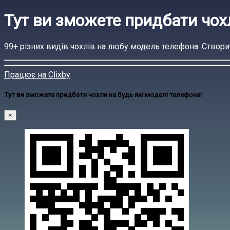
Тут ви зможете придбати чохл
99+ різних видів чохлів на любу модель телефона. Створи
Працює на Clixby
Тут ви зможете придбати чохли на будь які моделі телефона!
×