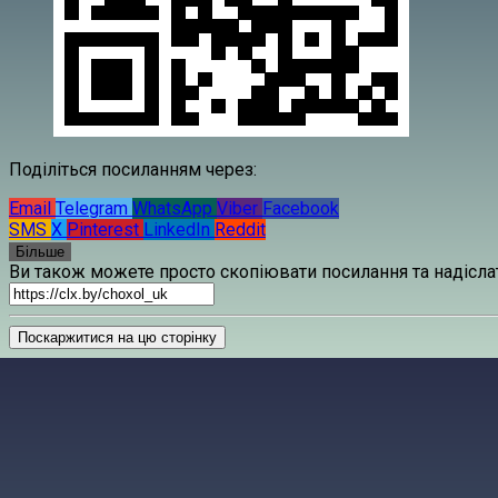
Поділіться посиланням через:
Email
Telegram
WhatsApp
Viber
Facebook
SMS
X
Pinterest
LinkedIn
Reddit
Більше
Ви також можете просто скопіювати посилання та надіслат
Поскаржитися на цю сторінку