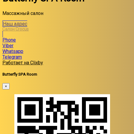
Массажный салон
Наш адрес
Салон Crocus
Phone
Viber
Whatsapp
Telegram
Работает на Clixby
Butterfly SPA Room
×