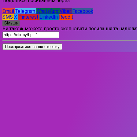
Поділіться посиланням через:
Email
Telegram
WhatsApp
Viber
Facebook
SMS
X
Pinterest
LinkedIn
Reddit
Більше
Ви також можете просто скопіювати посилання та надіслат
Поскаржитися на цю сторінку