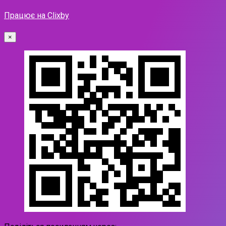
Працює на Clixby
×