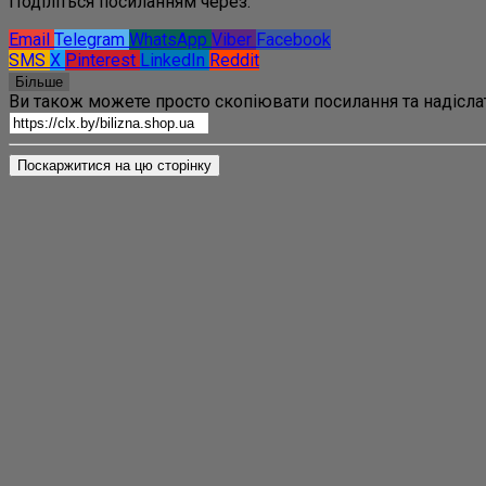
Поділіться посиланням через:
Email
Telegram
WhatsApp
Viber
Facebook
SMS
X
Pinterest
LinkedIn
Reddit
Більше
Ви також можете просто скопіювати посилання та надіслат
Поскаржитися на цю сторінку