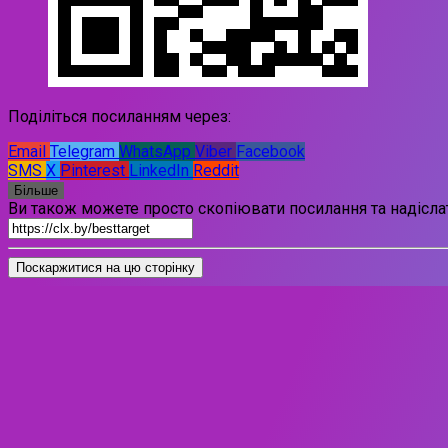
Поділіться посиланням через:
Email
Telegram
WhatsApp
Viber
Facebook
SMS
X
Pinterest
LinkedIn
Reddit
Більше
Ви також можете просто скопіювати посилання та надіслат
Поскаржитися на цю сторінку