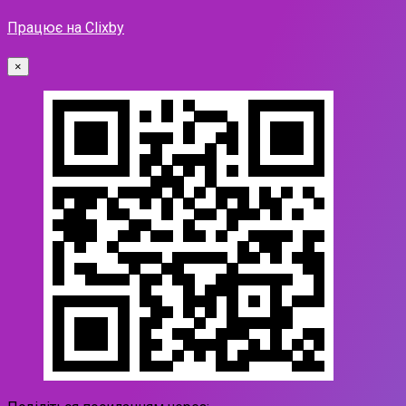
Працює на Clixby
×