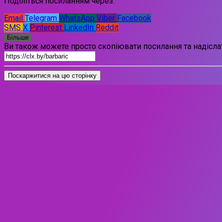
Поділіться посиланням через:
Email
Telegram
WhatsApp
Viber
Facebook
SMS
X
Pinterest
LinkedIn
Reddit
Більше
Ви також можете просто скопіювати посилання та надіслат
Поскаржитися на цю сторінку