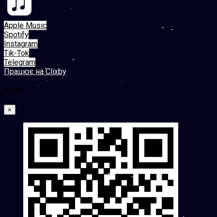
Apple Music
Spotify
Instagram
Tik-Tok
Telegram
Працює на Clixby
АЗІЗА
×