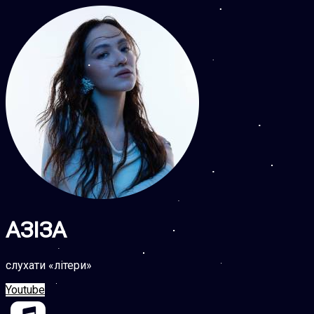
АЗІЗА
cлухати «літери»
Youtube