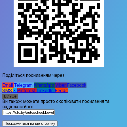
Поділіться посиланням через:
Email
Telegram
WhatsApp
Viber
Facebook
SMS
X
Pinterest
LinkedIn
Reddit
Більше
Ви також можете просто скопіювати посилання та
надіслати його.
Поскаржитися на цю сторінку