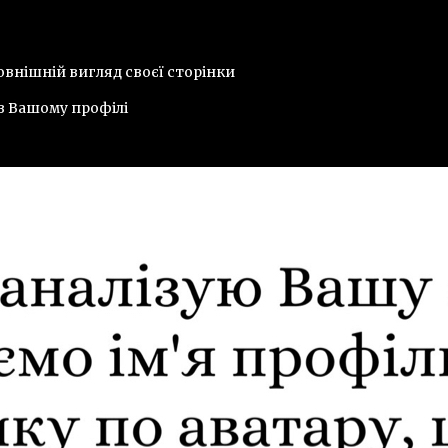
овнішній вигляд своєї сторінки
в Вашому профілі