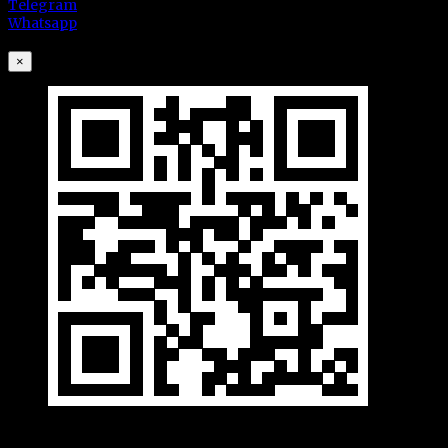
Telegram
Whatsapp
×
Поділіться посиланням через: