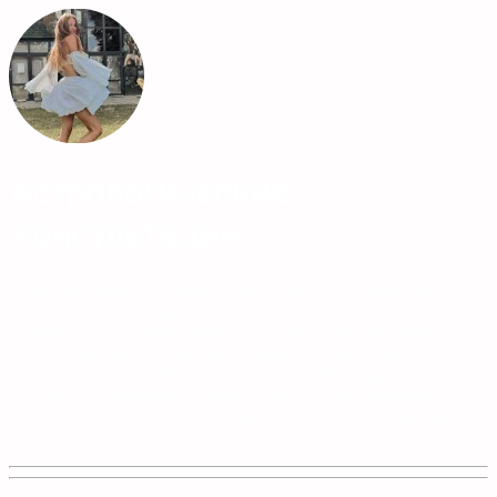
Астрологические
Консультации
Ниже Вы можете посмотреть все астрологические
консультации с подробным описанием. Также на этой
странице Вы можете заказать любую интересующую
консультацию и оплатить ее сразу. После оплаты
Астролог сразу свяжется с Вами для обсуждения
деталей. Вы можете выбрать пожеланию получить
консультацию Астролога в формате личной пдф книги
или аудио файла.