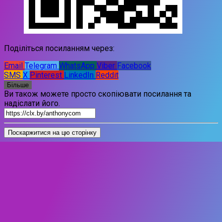
Поділіться посиланням через:
Email
Telegram
WhatsApp
Viber
Facebook
SMS
X
Pinterest
LinkedIn
Reddit
Більше
Ви також можете просто скопіювати посилання та
надіслати його.
Поскаржитися на цю сторінку