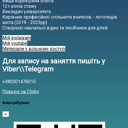
Вища корекційна освіта
‌12+ років стажу
‌Викладач університету
‌Керівник професійної спільноти вчителів - логопедів
міста (2019 - 2023рр)
Створюю навчальні відео та посібники для дітей
Мій instagram
Мій youtube
Матеріали у вільному доступі
Для запису на заняття пишіть у
Viber\\Telegram
+380501476015
Працює на Clixby
Анна Цибулько
×