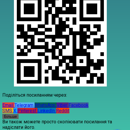
Поділіться посиланням через:
Email
Telegram
WhatsApp
Viber
Facebook
SMS
X
Pinterest
LinkedIn
Reddit
Більше
Ви також можете просто скопіювати посилання та
надіслати його.