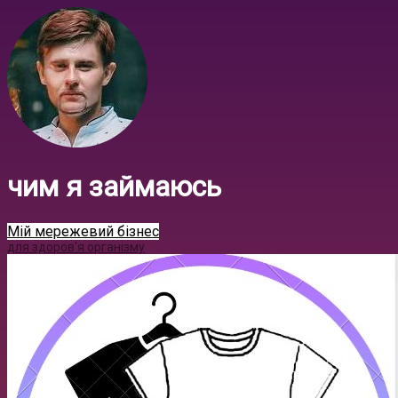
чим я займаюсь
Мій мережевий бізнес
для здоров'я організму