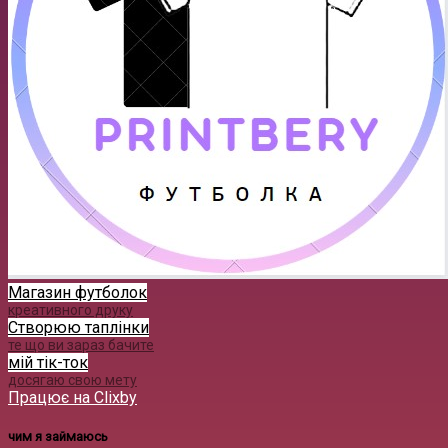
Магазин футболок
креативного друку
Створюю таплінки
те що ви зараз бачите
мій тік-ток
досягаю свою мету
Працює на Clixby
чим я займаюсь