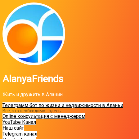
AlanyaFriends
Жить и дружить в Алании
Телеграмм бот по жизни и недвижимости в Аланьи
Все, что необходимо - здесь
Online консультация с менеджером
YouTube Канал
Наш сайт
Telegram канал