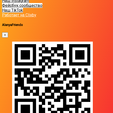
Наш Instagram
Фейсбук сообщество
Наш TikTok
Работает на Clixby
AlanyaFriends
×