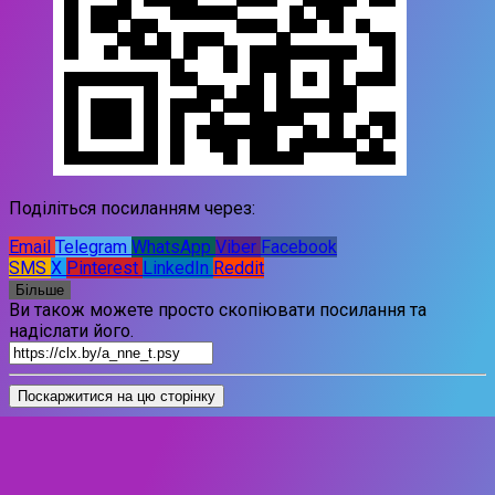
Поділіться посиланням через:
Email
Telegram
WhatsApp
Viber
Facebook
SMS
X
Pinterest
LinkedIn
Reddit
Більше
Ви також можете просто скопіювати посилання та
надіслати його.
Поскаржитися на цю сторінку