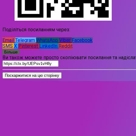
Поділіться посиланням через:
Email
Telegram
WhatsApp
Viber
Facebook
SMS
X
Pinterest
LinkedIn
Reddit
Більше
Ви також можете просто скопіювати посилання та надіслат
Поскаржитися на цю сторінку