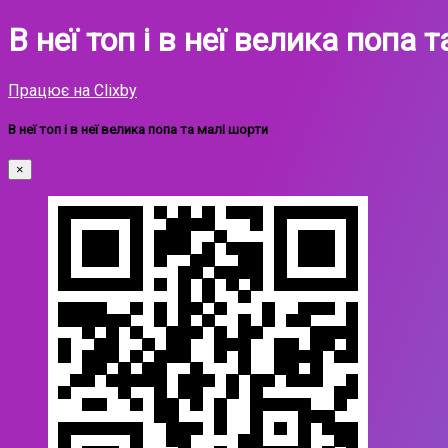
В неї топ і в неї велика попа 
Працює на Clixby
В неї топ і в неї велика попа та малі шорти
×