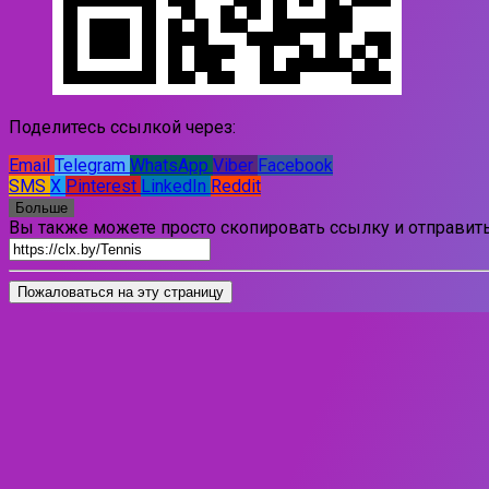
Поделитесь ссылкой через:
Email
Telegram
WhatsApp
Viber
Facebook
SMS
X
Pinterest
LinkedIn
Reddit
Больше
Вы также можете просто скопировать ссылку и отправить
Пожаловаться на эту страницу