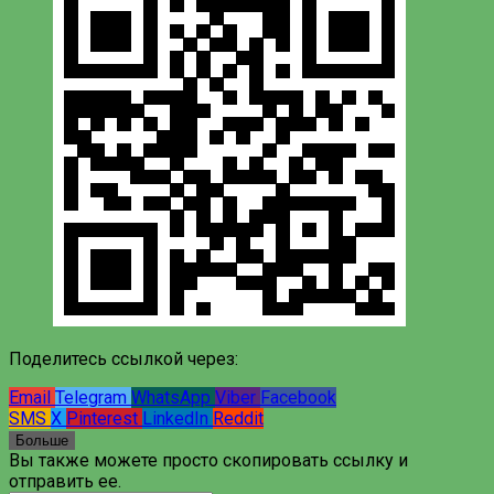
Поделитесь ссылкой через:
Email
Telegram
WhatsApp
Viber
Facebook
SMS
X
Pinterest
LinkedIn
Reddit
Больше
Вы также можете просто скопировать ссылку и
отправить ее.