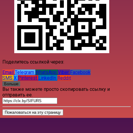
Поделитесь ссылкой через:
Email
Telegram
WhatsApp
Viber
Facebook
SMS
X
Pinterest
LinkedIn
Reddit
Больше
Вы также можете просто скопировать ссылку и
отправить ее.
Пожаловаться на эту страницу