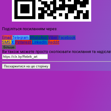
Поділіться посиланням через:
Email
Telegram
WhatsApp
Viber
Facebook
SMS
X
Pinterest
LinkedIn
Reddit
Більше
Ви також можете просто скопіювати посилання та надіслат
Поскаржитися на цю сторінку