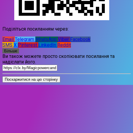
Поділіться посиланням через:
Email
Telegram
WhatsApp
Viber
Facebook
SMS
X
Pinterest
LinkedIn
Reddit
Більше
Ви також можете просто скопіювати посилання та
надіслати його.
Поскаржитися на цю сторінку