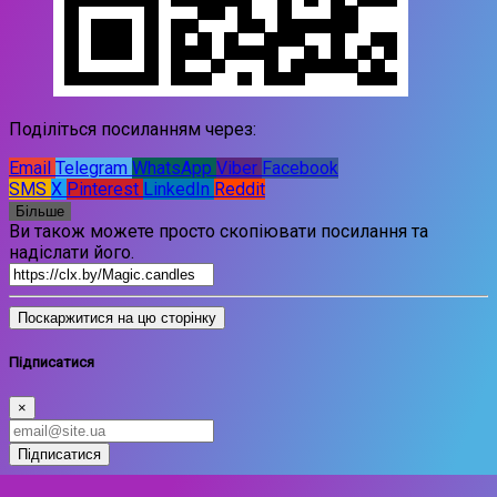
Поділіться посиланням через:
Email
Telegram
WhatsApp
Viber
Facebook
SMS
X
Pinterest
LinkedIn
Reddit
Більше
Ви також можете просто скопіювати посилання та
надіслати його.
Поскаржитися на цю сторінку
Підписатися
×
Підписатися