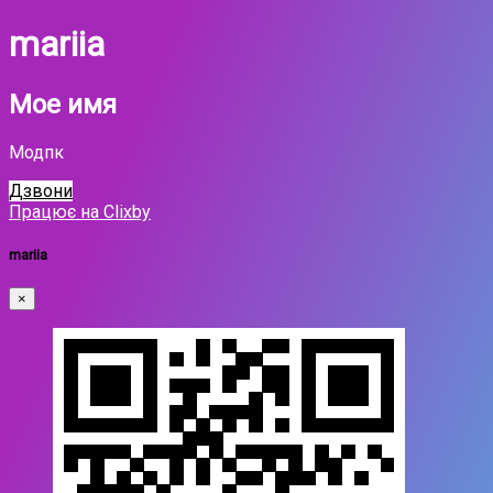
mariia
Мое имя
Модпк
Дзвони
Працює на Clixby
mariia
×