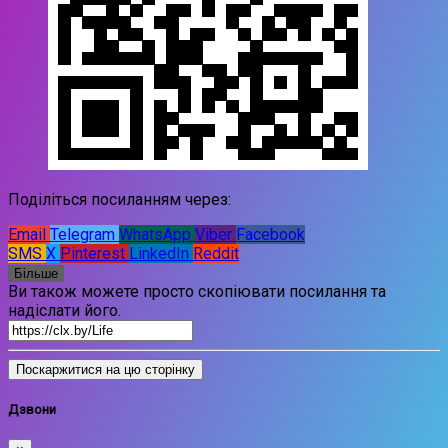
Поділіться посиланням через:
Email
Telegram
WhatsApp
Viber
Facebook
SMS
X
Pinterest
LinkedIn
Reddit
Більше
Ви також можете просто скопіювати посилання та
надіслати його.
Поскаржитися на цю сторінку
Дзвони