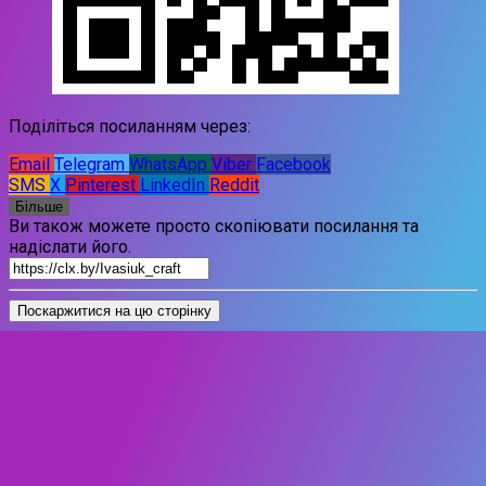
Поділіться посиланням через:
Email
Telegram
WhatsApp
Viber
Facebook
SMS
X
Pinterest
LinkedIn
Reddit
Більше
Ви також можете просто скопіювати посилання та
надіслати його.
Поскаржитися на цю сторінку