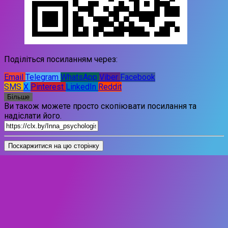
Поділіться посиланням через:
Email
Telegram
WhatsApp
Viber
Facebook
SMS
X
Pinterest
LinkedIn
Reddit
Більше
Ви також можете просто скопіювати посилання та
надіслати його.
Поскаржитися на цю сторінку