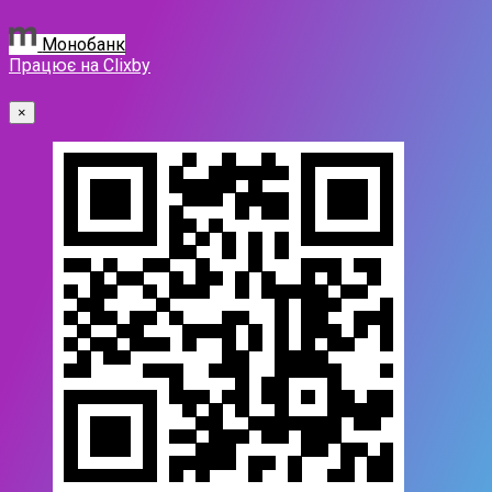
Монобанк
Працює на Clixby
×