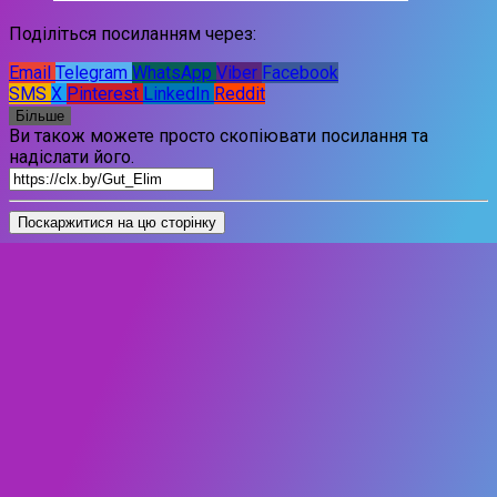
Поділіться посиланням через:
Email
Telegram
WhatsApp
Viber
Facebook
SMS
X
Pinterest
LinkedIn
Reddit
Більше
Ви також можете просто скопіювати посилання та
надіслати його.
Поскаржитися на цю сторінку