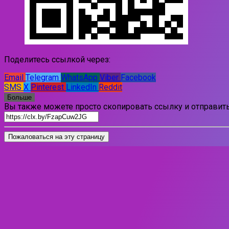
Поделитесь ссылкой через:
Email
Telegram
WhatsApp
Viber
Facebook
SMS
X
Pinterest
LinkedIn
Reddit
Больше
Вы также можете просто скопировать ссылку и отправить
Пожаловаться на эту страницу