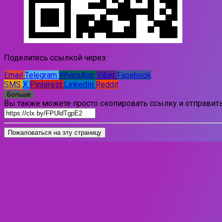
Поделитесь ссылкой через:
Email
Telegram
WhatsApp
Viber
Facebook
SMS
X
Pinterest
LinkedIn
Reddit
Больше
Вы также можете просто скопировать ссылку и отправить
Пожаловаться на эту страницу