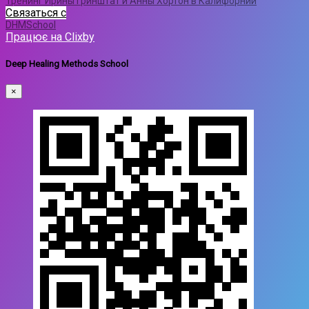
Тренинг Ирины Гринштат и Анны Хортон в Калифорнии
Связаться c
DHMSchool
Працює на Clixby
Deep Healing Methods School
×