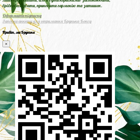
врівноважувати, приносити гармонію та затишок.
Оформити підписку
Заповни анкету для отримання Брунька Боксу
Привіт, ми Брунька
×