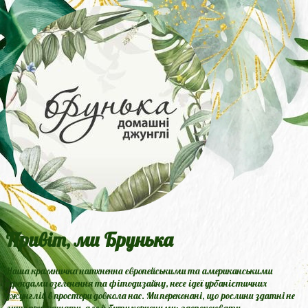
Привіт, ми Брунька
Наша крамничка натхненна європейськими та американськими
трендами озеленення та фітодизайну, несе ідеї урбаністичних
джунглів в простори довкола нас. Ми переконані, що рослини здатні не
лише прикрашати, але й бути корисними: заспокоювати,