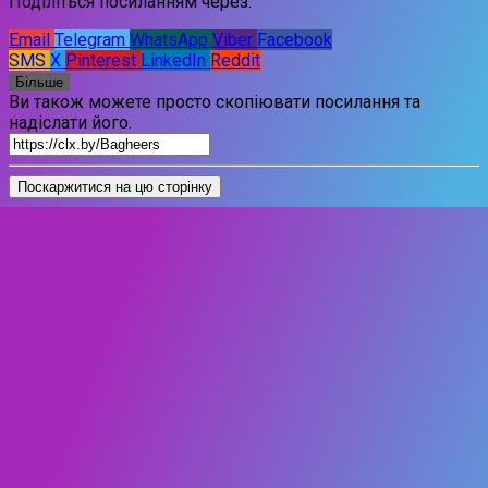
Поділіться посиланням через:
Email
Telegram
WhatsApp
Viber
Facebook
SMS
X
Pinterest
LinkedIn
Reddit
Більше
Ви також можете просто скопіювати посилання та
надіслати його.
Поскаржитися на цю сторінку