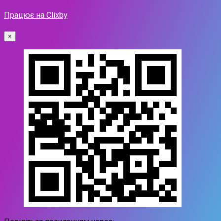
Працює на Clixby
×