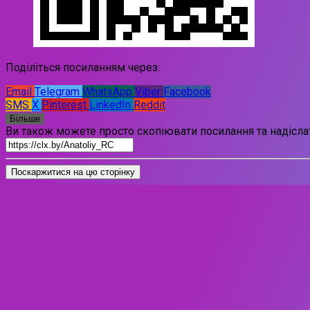
Поділіться посиланням через:
Email
Telegram
WhatsApp
Viber
Facebook
SMS
X
Pinterest
LinkedIn
Reddit
Більше
Ви також можете просто скопіювати посилання та надіслат
Поскаржитися на цю сторінку