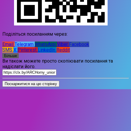
Поділіться посиланням через:
Email
Telegram
WhatsApp
Viber
Facebook
SMS
X
Pinterest
LinkedIn
Reddit
Більше
Ви також можете просто скопіювати посилання та
надіслати його.
Поскаржитися на цю сторінку