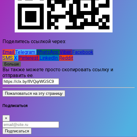
Поделитесь ссылкой через:
Email
Telegram
WhatsApp
Viber
Facebook
SMS
X
Pinterest
LinkedIn
Reddit
Больше
Вы также можете просто скопировать ссылку и
отправить ее.
Пожаловаться на эту страницу
Подписаться
×
Подписаться